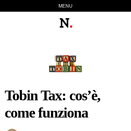
Salta
Salta
Vai
Vai
MENU
links
alla
al
al
navigazione
contenuto
footer
primaria
Tobin Tax: cos’è,
come funziona