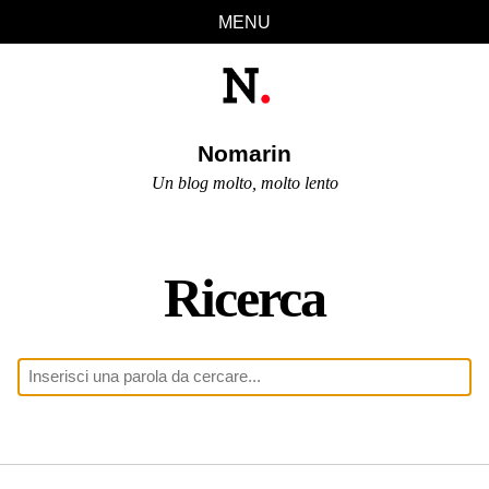
Salta
Salta
Vai
Vai
MENU
links
alla
al
al
navigazione
contenuto
footer
primaria
Nomarin
Un blog molto, molto lento
Ricerca